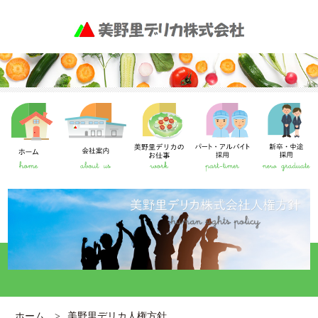
ホーム
美野里デリカ人権方針