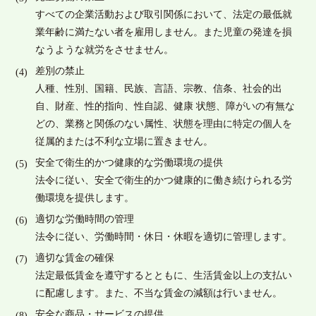
すべての企業活動および取引関係において、法定の最低就
業年齢に満たない者を雇用しません。また児童の発達を損
なうような就労をさせません。
差別の禁止
人種、性別、国籍、民族、言語、宗教、信条、社会的出
自、財産、性的指向、性自認、健康 状態、障がいの有無な
どの、業務と関係のない属性、状態を理由に特定の個人を
従属的または不利な立場に置きません。
安全で衛生的かつ健康的な労働環境の提供
法令に従い、安全で衛生的かつ健康的に働き続けられる労
働環境を提供します。
適切な労働時間の管理
法令に従い、労働時間・休日・休暇を適切に管理します。
適切な賃金の確保
法定最低賃金を遵守するとともに、生活賃金以上の支払い
に配慮します。また、不当な賃金の減額は行いません。
安全な商品・サービスの提供